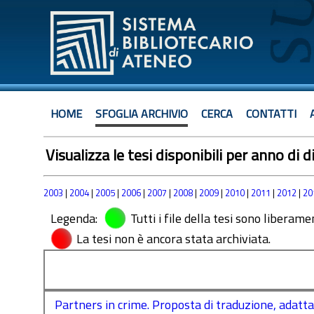
HOME
SFOGLIA ARCHIVIO
CERCA
CONTATTI
Visualizza le tesi disponibili per anno di 
2003
|
2004
|
2005
|
2006
|
2007
|
2008
|
2009
|
2010
|
2011
|
2012
|
20
Legenda:
Tutti i file della tesi sono liberame
La tesi non è ancora stata archiviata.
Partners in crime. Proposta di traduzione, adat