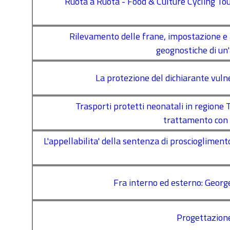
Ruota a Ruota - Food & Culture Cycling Tours
Rilevamento delle frane, impostazione e 
geognostiche di un'
La protezione del dichiarante vulne
Trasporti protetti neonatali in regione 
trattamento con i
L'appellabilita' della sentenza di proscioglimen
Fra interno ed esterno: Georg
Progettazion