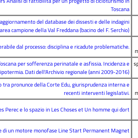
 Analisi di fattibilita per un progetto di cicloturismo in
Toscana
aggiornamento del database dei dissesti e delle indagini
area campione della Val Freddana (bacino del F. Serchio)
rabile dal processo: disciplina e ricadute problematiche.
m
Toscana per sofferenza perinatale e asfissia. Incidenza e
s
potermia. Dati dell'Archivio regionale (anni 2009-2016)
to tra pronunce della Corte Edu, giurisprudenza interna e
recenti interventi legislativi.
m
es Perec e lo spazio in Les Choses et Un homme qui dort
e di un motore monofase Line Start Permanent Magnet