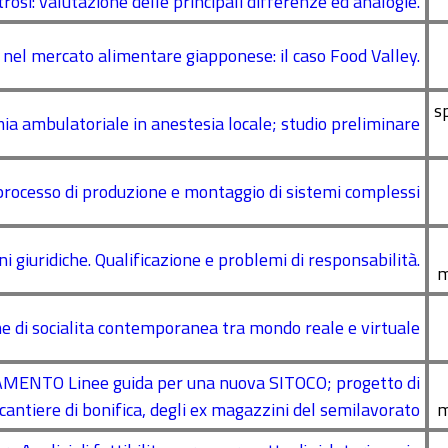
trosi: valutazione delle principali differenze ed analogie.
o nel mercato alimentare giapponese: il caso Food Valley.
s
ia ambulatoriale in anestesia locale; studio preliminare
processo di produzione e montaggio di sistemi complessi
oni giuridiche. Qualificazione e problemi di responsabilità.
m
 di socialita contemporanea tra mondo reale e virtuale
TO Linee guida per una nuova SITOCO; progetto di
 cantiere di bonifica, degli ex magazzini del semilavorato
m