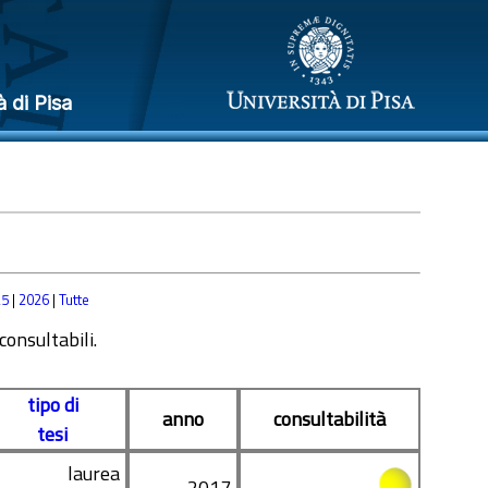
à di Pisa
25
|
2026
|
Tutte
 consultabili.
tipo di
anno
consultabilità
tesi
laurea
2017