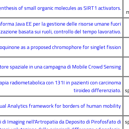
ynthesis of small organic molecules as SIRT1 activators.
m
aforma Java EE per la gestione delle risorse umane fuori
zazione basata sui ruoli, controllo del tempo lavorativo.
quinone as a proposed chromophore for singlet fission
atore spaziale in una campagna di Mobile Crowd Sensing
rapia radiometabolica con 131I in pazienti con carcinoma
tiroideo differenziato.
s
sual Analytics framework for borders of human mobility
 di Imaging nell'Artropatia da Deposito di Pirofosfato di
s