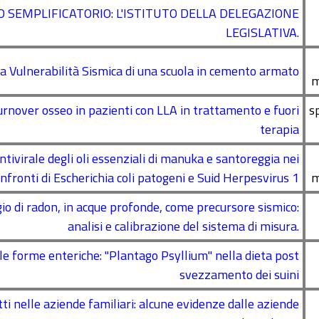
LO SEMPLIFICATORIO: L'ISTITUTO DELLA DELEGAZIONE
LEGISLATIVA.
la Vulnerabilità Sismica di una scuola in cemento armato
m
urnover osseo in pazienti con LLA in trattamento e fuori
s
terapia
antivirale degli oli essenziali di manuka e santoreggia nei
nfronti di Escherichia coli patogeni e Suid Herpesvirus 1
m
 di radon, in acque profonde, come precursore sismico:
analisi e calibrazione del sistema di misura.
lle forme enteriche: "Plantago Psyllium" nella dieta post
svezzamento dei suini
tti nelle aziende familiari: alcune evidenze dalle aziende