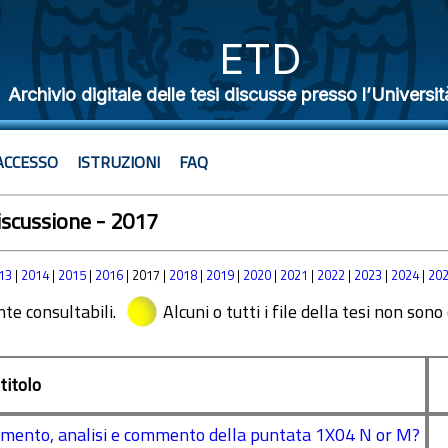
ETD
Archivio digitale delle tesi discusse presso l’Universit
ACCESSO
ISTRUZIONI
FAQ
discussione - 2017
13
|
2014
|
2015
|
2016
| 2017 |
2018
|
2019
|
2020
|
2021
|
2022
|
2023
|
2024
|
20
nte consultabili.
Alcuni o tutti i file della tesi non sono
titolo
tamento, analisi e commento della puntata 1X04 N or M?