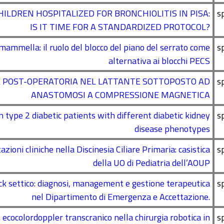
LDREN HOSPITALIZED FOR BRONCHIOLITIS IN PISA:
s
IS IT TIME FOR A STANDARDIZED PROTOCOL?
la mammella: il ruolo del blocco del piano del serrato come
s
alternativa ai blocchi PECS
 E POST-OPERATORIA NEL LATTANTE SOTTOPOSTO AD
s
ANASTOMOSI A COMPRESSIONE MAGNETICA
 type 2 diabetic patients with different diabetic kidney
s
disease phenotypes
ioni cliniche nella Discinesia Ciliare Primaria: casistica
s
della UO di Pediatria dell’AOUP
hock settico: diagnosi, management e gestione terapeutica
s
nel Dipartimento di Emergenza e Accettazione.
ecocolordoppler transcranico nella chirurgia robotica in
s