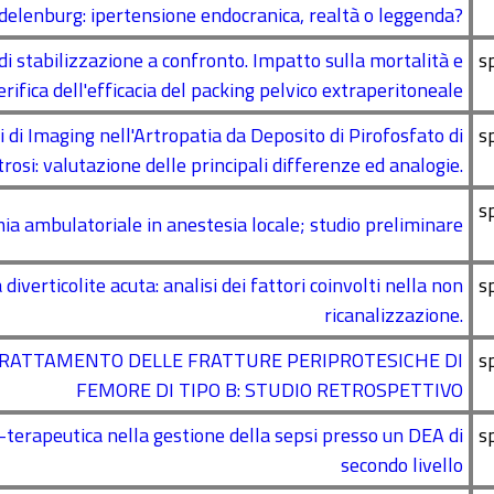
delenburg: ipertensione endocranica, realtà o leggenda?
tabilizzazione a confronto. Impatto sulla mortalità e
s
erifica dell'efficacia del packing pelvico extraperitoneale
 di Imaging nell'Artropatia da Deposito di Pirofosfato di
s
trosi: valutazione delle principali differenze ed analogie.
s
ia ambulatoriale in anestesia locale; studio preliminare
erticolite acuta: analisi dei fattori coinvolti nella non
s
ricanalizzazione.
TRATTAMENTO DELLE FRATTURE PERIPROTESICHE DI
s
FEMORE DI TIPO B: STUDIO RETROSPETTIVO
-terapeutica nella gestione della sepsi presso un DEA di
s
secondo livello