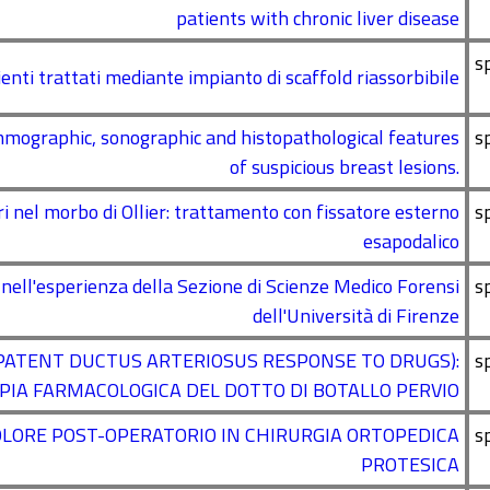
patients with chronic liver disease
s
enti trattati mediante impianto di scaffold riassorbibile
mmographic, sonographic and histopathological features
s
of suspicious breast lesions.
ri nel morbo di Ollier: trattamento con fissatore esterno
s
esapodalico
ell'esperienza della Sezione di Scienze Medico Forensi
s
dell'Università di Firenze
PATENT DUCTUS ARTERIOSUS RESPONSE TO DRUGS):
s
APIA FARMACOLOGICA DEL DOTTO DI BOTALLO PERVIO
OLORE POST-OPERATORIO IN CHIRURGIA ORTOPEDICA
s
PROTESICA