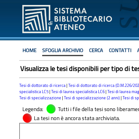
HOME
SFOGLIA ARCHIVIO
CERCA
CONTATTI
Visualizza le tesi disponibili per tipo di te
Tesi di dottorato di ricerca
|
Tesi di dottorato di ricerca (D.M.226/20
specialistica LC5
|
Tesi di laurea specialistica LC6
|
Tesi di laurea mag
Tesi di specializzazione
|
Tesi di specializzazione (2 anni)
|
Tesi di s
Legenda:
Tutti i file della tesi sono liberame
La tesi non è ancora stata archiviata.