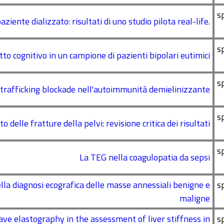
s
ente dializzato: risultati di uno studio pilota real-life.
s
etto cognitivo in un campione di pazienti bipolari eutimici
s
s-trafficking blockade nell'autoimmunità demielinizzante
s
 delle fratture della pelvi: revisione critica dei risultati
s
La TEG nella coagulopatia da sepsi
ella diagnosi ecografica delle masse annessiali benigne e
s
maligne
ave elastography in the assessment of liver stiffness in
s