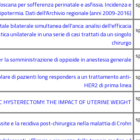
Toscana per sofferenza perinatale e asfissia. Incidenza e
s
potermia. Dati dell'Archivio regionale (anni 2009-2016)
tale bilaterale simultanea dell'anca: analisi dell'efficacia
s
ca unilaterale in una serie di casi trattati da un singolo
chirurgo
s
per la somministrazione di oppioide in anestesia generale
olare di pazienti long responders a un trattamento anti-
s
HER2 di prima linea
s
C HYSTERECTOMY: THE IMPACT OF UTERINE WEIGHT
s
ssite e la recidiva post-chirurgica nella malattia di Crohn