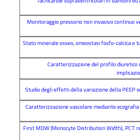
Tachicardie sopraventricolari in bambini ed 
Monitoraggio pressorio non invasivo continuo ve
Stato minerale osseo, omeostasi fosfo-calcica e t
Caratterizzazione del profilo diuretico 
implicazi
Studio degli effetti della variazione della PEEP s
Caratterizzazione vascolare mediante ecografia 
First MDW (Monocyte Distribution Width), PCT refl