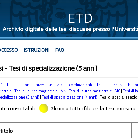
ETD
Archivio digitale delle tesi discusse presso l’Universit
ACCESSO
ISTRUZIONI
FAQ
si - Tesi di specializzazione (5 anni)
21)
|
Tesi di diploma universitario vecchio ordinamento
|
Tesi di laurea vecchio 
istrale
|
Tesi di laurea magistrale LM5
|
Tesi di laurea magistrale LM6
|
Tesi di l
pecializzazione (3 anni)
|
Tesi di specializzazione (4 anni)
| Tesi di specializzazio
nte consultabili.
Alcuni o tutti i file della tesi non sono
titolo