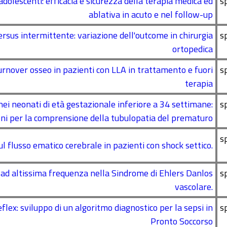
adolescenti: efficacia e sicurezza della terapia medica ed
s
ablativa in acuto e nel follow-up
rsus intermittente: variazione dell'outcome in chirurgia
s
ortopedica
urnover osseo in pazienti con LLA in trattamento e fuori
s
terapia
nei neonati di età gestazionale inferiore a 34 settimane:
s
oni per la comprensione della tubulopatia del prematuro
s
ul flusso ematico cerebrale in pazienti con shock settico.
ad altissima frequenza nella Sindrome di Ehlers Danlos
s
vascolare.
ex: sviluppo di un algoritmo diagnostico per la sepsi in
s
Pronto Soccorso