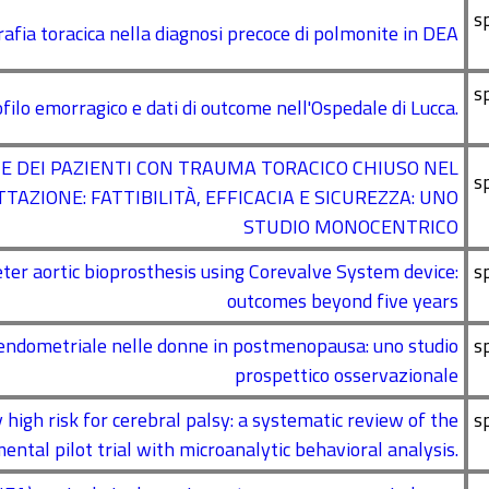
s
grafia toracica nella diagnosi precoce di polmonite in DEA
s
filo emorragico e dati di outcome nell'Ospedale di Lucca.
NE DEI PAZIENTI CON TRAUMA TORACICO CHIUSO NEL
s
ZIONE: FATTIBILITÀ, EFFICACIA E SICUREZZA: UNO
STUDIO MONOCENTRICO
ter aortic bioprosthesis using Corevalve System device:
s
outcomes beyond five years
a endometriale nelle donne in postmenopausa: uno studio
s
prospettico osservazionale
 high risk for cerebral palsy: a systematic review of the
s
ental pilot trial with microanalytic behavioral analysis.