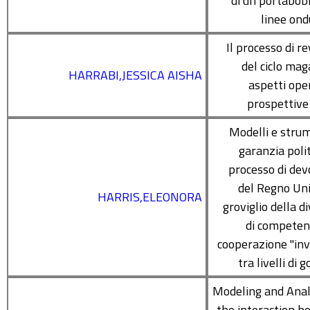
di un portabob
linee ond
Il processo di r
del ciclo mag
HARRABI,JESSICA AISHA
aspetti oper
prospettive
Modelli e strum
garanzia polit
processo di dev
del Regno Uni
HARRIS,ELEONORA
groviglio della d
di competen
cooperazione "invi
tra livelli di 
Modeling and Anal
the interaction 