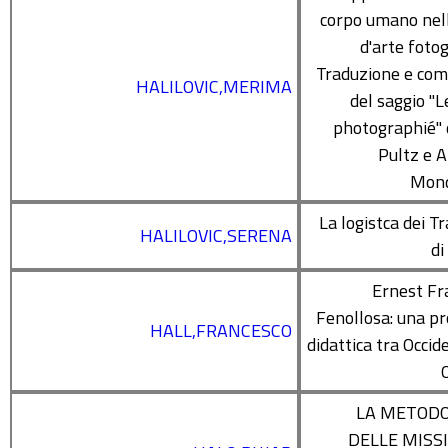
corpo umano nel
d'arte fotog
Traduzione e co
HALILOVIC,MERIMA
del saggio "L
photographié" 
Pultz e 
Mon
La logistca dei Tr
HALILOVIC,SERENA
di
Ernest Fr
Fenollosa: una p
HALL,FRANCESCO
didattica tra Occid
LA METODO
DELLE MISSI