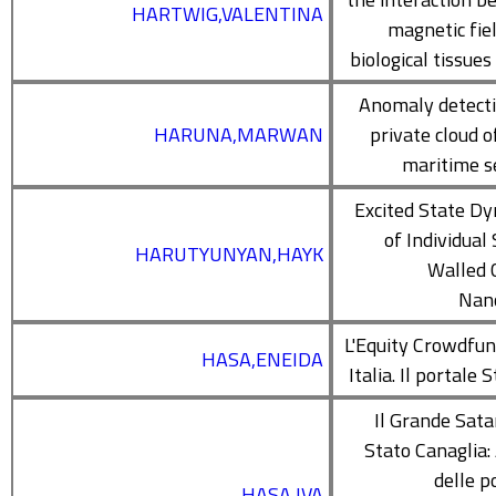
HARTWIG,VALENTINA
magnetic fie
biological tissues
Anomaly detecti
HARUNA,MARWAN
private cloud o
maritime s
Excited State D
of Individual 
HARUTYUNYAN,HAYK
Walled 
Nan
L'Equity Crowdfun
HASA,ENEIDA
Italia. Il portale
Il Grande Satan
Stato Canaglia: 
delle p
HASA,IVA