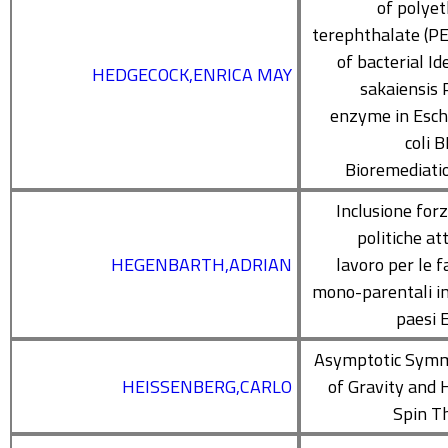
of polye
terephthalate (PE
of bacterial Id
HEDGECOCK,ENRICA MAY
sakaiensis
enzyme in Esch
coli B
Bioremediatio
Inclusione forz
politiche at
HEGENBARTH,ADRIAN
lavoro per le f
mono-parentali in
paesi 
Asymptotic Symm
HEISSENBERG,CARLO
of Gravity and 
Spin T