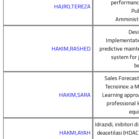
performanc
HAJRO,TEREZA
Pub
Amministr
Desi
Implementati
HAKIM,RASHED
predictive main
system for 
b
Sales Forecast
Tecnoinox: a 
HAKIM,SARA
Learning appro
professional 
equ
Idrazidi, inibitori d
HAKMI,AYAH
deacetilasi (HDAC)