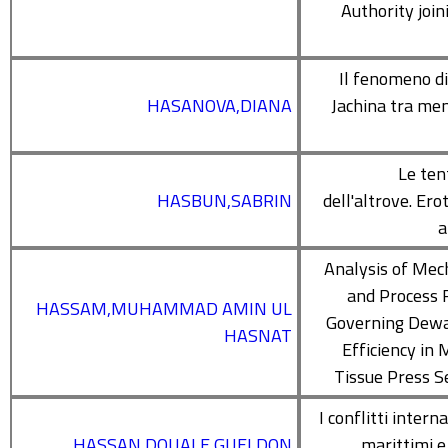
Authority join
Il fenomeno di
HASANOVA,DIANA
Jachina tra me
Le ten
HASBUN,SABRIN
dell'altrove. Ero
a
Analysis of Mec
and Process 
HASSAM,MUHAMMAD AMIN UL
Governing Dewa
HASNAT
Efficiency in
Tissue Press S
I conflitti intern
HASSAN DOUALE,GUELDON
marittimi e 