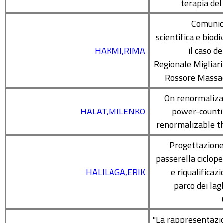
terapia del
Comunic
scientifica e biodi
HAKMI,RIMA
il caso d
Regionale Migliar
Rossore Massac
On renormaliza
HALAT,MILENKO
power-counti
renormalizable t
Progettazione
passerella ciclop
HALILAGA,ERIK
e riqualificaz
parco dei lag
"La rappresentazi