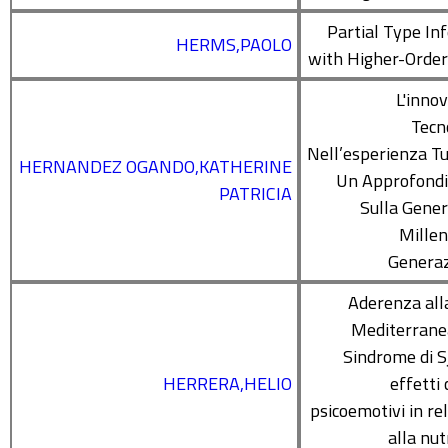
Partial Type In
HERMS,PAOLO
with Higher-Orde
L'inno
Tecn
Nell’esperienza Tur
HERNANDEZ OGANDO,KATHERINE
Un Approfond
PATRICIA
Sulla Gene
Millen
Generaz
Aderenza all
Mediterrane
Sindrome di S
HERRERA,HELIO
effetti c
psicoemotivi in re
alla nut