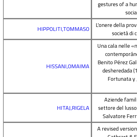
gestures of a h
socia
L'onere della prov
HIPPOLITI,TOMMASO
società di
Una cala nelle «
contemporáne
Benito Pérez Gal
HISSANI,OMAIMA
desheredada (
Fortunata y 
Aziende famili
HITAJ,RIGELA
settore del lusso
Salvatore Fer
A revised version
Cathcart & E