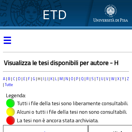
ETD
☰
Visualizza le tesi disponibili per autore - H
A
|
B
|
C
|
D
|
E
|
F
|
G
| H |
I
|
J
|
K
|
L
|
M
|
N
|
O
|
P
|
Q
|
R
|
S
|
T
|
U
|
V
|
W
|
X
|
Y
|
Z
|
Tutte
Legenda:
Tutti i file della tesi sono liberamente consultabili.
Alcuni o tutti i file della tesi non sono consultabili.
La tesi non è ancora stata archiviata.