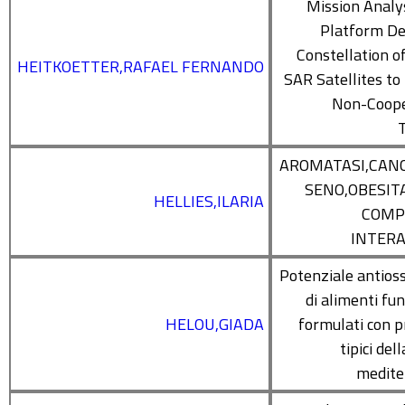
Mission Analy
Platform De
Constellation o
HEITKOETTER,RAFAEL FERNANDO
SAR Satellites to
Non-Coope
AROMATASI,CAN
SENO,OBESITA
HELLIES,ILARIA
COMP
INTERA
Potenziale antios
di alimenti fun
HELOU,GIADA
formulati con p
tipici del
medite