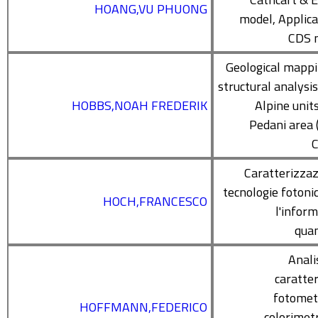
HOANG,VU PHUONG
model, Applica
CDS 
Geological mapp
structural analysis
HOBBS,NOAH FREDERIK
Alpine units
Pedani area 
C
Caratterizzaz
tecnologie fotoni
HOCH,FRANCESCO
l'infor
quan
Anali
caratter
fotomet
HOFFMANN,FEDERICO
colorimetr