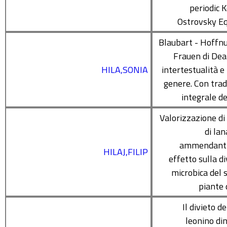
periodic 
Ostrovsky E
Blaubart - Hoffn
Frauen di Dea
HILA,SONIA
intertestualità e 
genere. Con tra
integrale de
Valorizzazione di 
di la
ammendanti 
HILAJ,FILIP
effetto sulla di
microbica del s
piante 
Il divieto d
leonino din