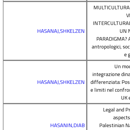
MULTICULTURA
V
INTERCULTURA
HASANAJ,SHKELZEN
UN 
PARADIGMA? A
antropologici, soc
e g
Un mod
integrazione din
HASANAJ,SHKELZEN
differenziata: Poss
e limiti nel confro
UK e
Legal and Pr
aspects
HASANIN,DIAB
Palestinian N