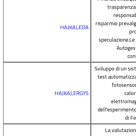
trasparenza 
responsab
risparmio preval
HAJKAJ,EDA
pro
speculazione.L
Autoges
con
Sviluppo di un sis
test automatizz
fotosensori
HAJKAJ,ERGYS
calo
elettroma
dell'esperiment
di F
La valutazion