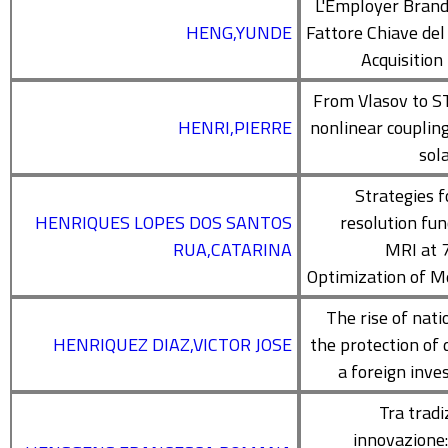
L'Employer Brand
HENG,YUNDE
Fattore Chiave del
Acquisition 
From Vlasov to S
HENRI,PIERRE
nonlinear coupling
sol
Strategies f
HENRIQUES LOPES DOS SANTOS
resolution fun
RUA,CATARINA
MRI at 7
Optimization of 
The rise of natio
HENRIQUEZ DIAZ,VICTOR JOSE
the protection of 
a foreign inv
Tra tradi
innovazione