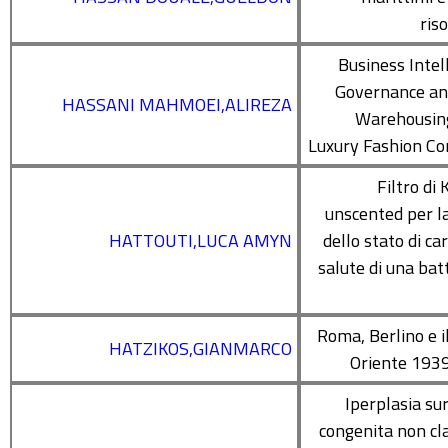
ris
Business Intel
Governance an
HASSANI MAHMOEI,ALIREZA
Warehousing
Luxury Fashion C
Filtro di
unscented per l
HATTOUTI,LUCA AMYN
dello stato di car
salute di una batt
Roma, Berlino e il
HATZIKOS,GIANMARCO
Oriente 193
Iperplasia su
congenita non cla