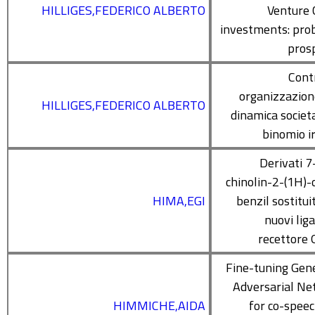
HILLIGES,FEDERICO ALBERTO
Venture 
investments: pro
pros
Cont
organizzazion
HILLIGES,FEDERICO ALBERTO
dinamica societa
binomio ir
Derivati 7
chinolin-2-(1H)-o
HIMA,EGI
benzil sostitui
nuovi liga
recettore
Fine-tuning Gen
Adversarial Ne
HIMMICHE,AIDA
for co-spee