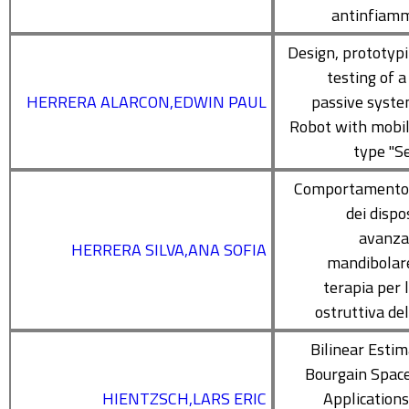
antinfiamm
Design, prototyp
testing of a
HERRERA ALARCON,EDWIN PAUL
passive syste
Robot with mobi
type "S
Comportamento c
dei dispos
avanz
HERRERA SILVA,ANA SOFIA
mandibolar
terapia per 
ostruttiva de
Bilinear Estim
Bourgain Spac
HIENTZSCH,LARS ERIC
Applications