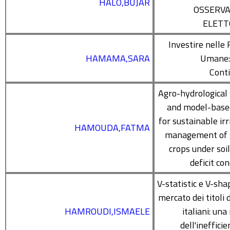
HALO,BUJAR
OSSERVA
ELETT
Investire nelle 
HAMAMA,SARA
Umane: 
Cont
Agro-hydrological
and model-base
for sustainable irr
HAMOUDA,FATMA
management of 
crops under soi
deficit co
V-statistic e V-sha
mercato dei titoli 
HAMROUDI,ISMAELE
italiani: una
dell'ineffici