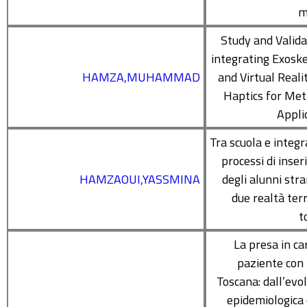
m
Study and Valida
integrating Exosk
HAMZA,MUHAMMAD
and Virtual Reali
Haptics for Me
Appli
Tra scuola e integr
processi di inse
HAMZAOUI,YASSMINA
degli alunni stra
due realtà terr
t
La presa in ca
paziente con
Toscana: dall’evo
epidemiologica e