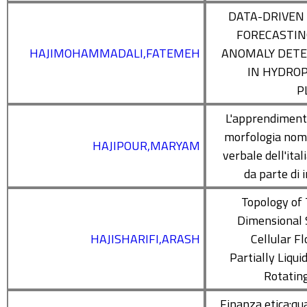
DATA-DRIVEN
FORECASTIN
HAJIMOHAMMADALI,FATEMEH
ANOMALY DETE
IN HYDRO
P
L'apprendiment
morfologia nom
HAJIPOUR,MARYAM
verbale dell'ital
da parte di 
Topology of
Dimensional 
HAJISHARIFI,ARASH
Cellular Fl
Partially Liqui
Rotatin
Finanza etica:qu