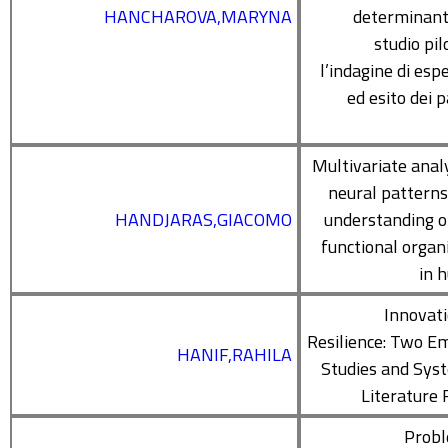
HANCHAROVA,MARYNA
determinant
studio pil
l’indagine di esp
ed esito dei p
Multivariate anal
neural patterns
HANDJARAS,GIACOMO
understanding o
functional organ
in 
Innovat
Resilience: Two Em
HANIF,RAHILA
Studies and Sys
Literature
Probl