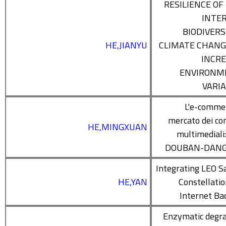
RESILIENCE OF
INTE
BIODIVERS
HE,JIANYU
CLIMATE CHANG
INCR
ENVIRONM
VARIA
L'e-comme
mercato dei co
HE,MINGXUAN
multimediali:
DOUBAN-DAN
Integrating LEO Sa
HE,YAN
Constellatio
Internet Ba
Enzymatic degra