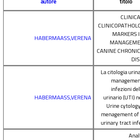
autore
titolo
CLINIC
CLINICOPATHOL
MARKERS 
HABERMAASS,VERENA
MANAGEME
CANINE CHRONIC
DI
La citologia urin
management
infezioni del
HABERMAASS,VERENA
urinario (UTI) n
Urine cytology
menagement of 
urinary tract inf
Anal