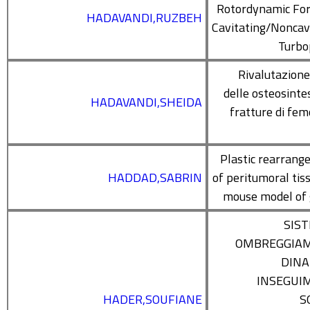
Rotordynamic For
HADAVANDI,RUZBEH
Cavitating/Noncav
Turb
Rivalutazione 
delle osteosintes
HADAVANDI,SHEIDA
fratture di fem
Plastic rearran
HADDAD,SABRIN
of peritumoral tiss
mouse model of 
SIST
OMBREGGIA
DINA
INSEGUI
HADER,SOUFIANE
S