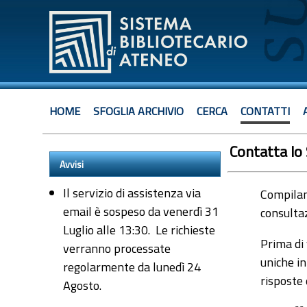
HOME
SFOGLIA ARCHIVIO
CERCA
CONTATTI
Contatta lo
Avvisi
Il servizio di assistenza via
Compiland
email è sospeso da venerdì 31
consultaz
Luglio alle 13:30. Le richieste
Prima di 
verranno processate
uniche in
regolarmente da lunedì 24
risposte
Agosto.