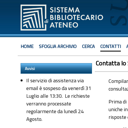
HOME
SFOGLIA ARCHIVIO
CERCA
CONTATTI
Contatta lo
Avvisi
Il servizio di assistenza via
Compiland
email è sospeso da venerdì 31
consultaz
Luglio alle 13:30. Le richieste
Prima di 
verranno processate
uniche in
regolarmente da lunedì 24
risposte
Agosto.