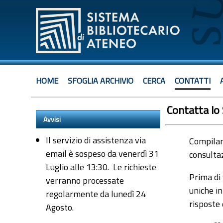
HOME
SFOGLIA ARCHIVIO
CERCA
CONTATTI
Contatta lo
Avvisi
Il servizio di assistenza via
Compiland
email è sospeso da venerdì 31
consultaz
Luglio alle 13:30. Le richieste
Prima di 
verranno processate
uniche in
regolarmente da lunedì 24
risposte
Agosto.