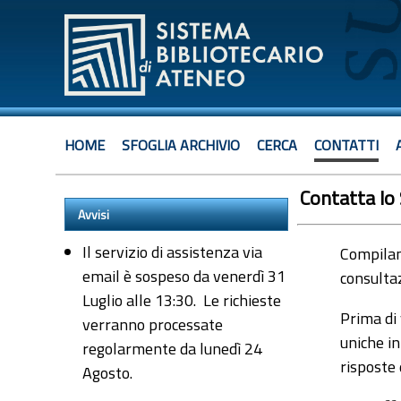
HOME
SFOGLIA ARCHIVIO
CERCA
CONTATTI
Contatta lo
Avvisi
Il servizio di assistenza via
Compiland
email è sospeso da venerdì 31
consultaz
Luglio alle 13:30. Le richieste
Prima di 
verranno processate
uniche in
regolarmente da lunedì 24
risposte
Agosto.