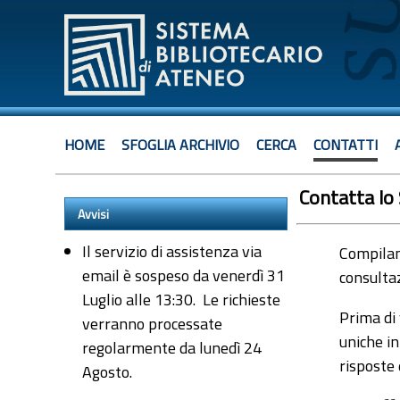
HOME
SFOGLIA ARCHIVIO
CERCA
CONTATTI
Contatta lo
Avvisi
Il servizio di assistenza via
Compiland
email è sospeso da venerdì 31
consultaz
Luglio alle 13:30. Le richieste
Prima di 
verranno processate
uniche in
regolarmente da lunedì 24
risposte
Agosto.