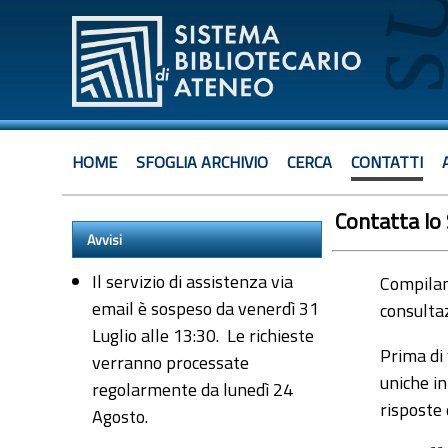
HOME
SFOGLIA ARCHIVIO
CERCA
CONTATTI
Contatta lo
Avvisi
Il servizio di assistenza via
Compiland
email è sospeso da venerdì 31
consultaz
Luglio alle 13:30. Le richieste
Prima di 
verranno processate
uniche in
regolarmente da lunedì 24
risposte
Agosto.