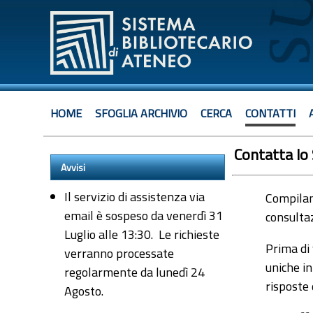
HOME
SFOGLIA ARCHIVIO
CERCA
CONTATTI
Contatta lo
Avvisi
Il servizio di assistenza via
Compiland
email è sospeso da venerdì 31
consultaz
Luglio alle 13:30. Le richieste
Prima di 
verranno processate
uniche in
regolarmente da lunedì 24
risposte
Agosto.