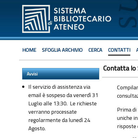
HOME
SFOGLIA ARCHIVIO
CERCA
CONTATTI
Contatta lo
Avvisi
Il servizio di assistenza via
Compiland
email è sospeso da venerdì 31
consultaz
Luglio alle 13:30. Le richieste
Prima di 
verranno processate
uniche in
regolarmente da lunedì 24
risposte
Agosto.