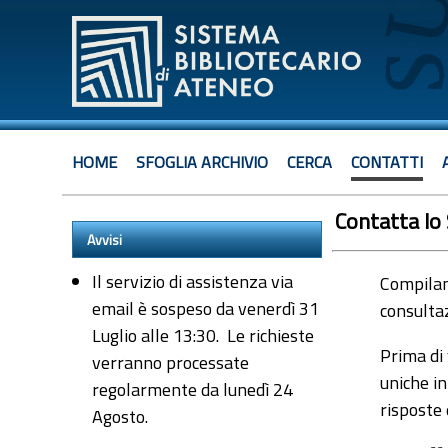
HOME
SFOGLIA ARCHIVIO
CERCA
CONTATTI
Contatta lo
Avvisi
Il servizio di assistenza via
Compiland
email è sospeso da venerdì 31
consultaz
Luglio alle 13:30. Le richieste
Prima di 
verranno processate
uniche in
regolarmente da lunedì 24
risposte
Agosto.