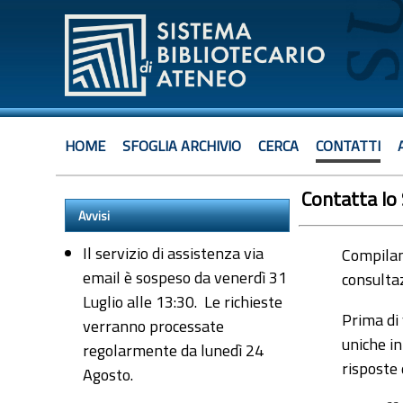
HOME
SFOGLIA ARCHIVIO
CERCA
CONTATTI
Contatta lo
Avvisi
Il servizio di assistenza via
Compiland
email è sospeso da venerdì 31
consultaz
Luglio alle 13:30. Le richieste
Prima di 
verranno processate
uniche in
regolarmente da lunedì 24
risposte
Agosto.