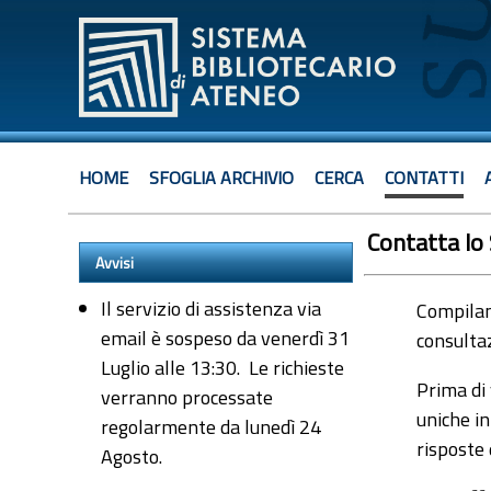
HOME
SFOGLIA ARCHIVIO
CERCA
CONTATTI
Contatta lo
Avvisi
Il servizio di assistenza via
Compiland
email è sospeso da venerdì 31
consultaz
Luglio alle 13:30. Le richieste
Prima di 
verranno processate
uniche in
regolarmente da lunedì 24
risposte
Agosto.