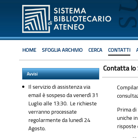
HOME
SFOGLIA ARCHIVIO
CERCA
CONTATTI
Contatta lo
Avvisi
Il servizio di assistenza via
Compiland
email è sospeso da venerdì 31
consultaz
Luglio alle 13:30. Le richieste
Prima di 
verranno processate
uniche in
regolarmente da lunedì 24
risposte
Agosto.