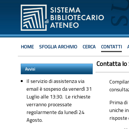
HOME
SFOGLIA ARCHIVIO
CERCA
CONTATTI
Contatta lo
Avvisi
Il servizio di assistenza via
Compiland
email è sospeso da venerdì 31
consultaz
Luglio alle 13:30. Le richieste
Prima di 
verranno processate
uniche in
regolarmente da lunedì 24
risposte
Agosto.