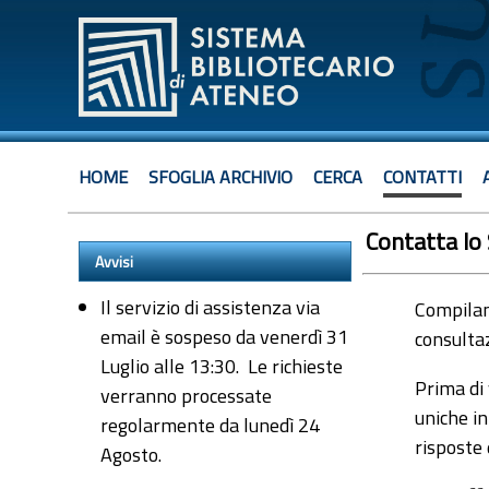
HOME
SFOGLIA ARCHIVIO
CERCA
CONTATTI
Contatta lo
Avvisi
Il servizio di assistenza via
Compiland
email è sospeso da venerdì 31
consultaz
Luglio alle 13:30. Le richieste
Prima di 
verranno processate
uniche in
regolarmente da lunedì 24
risposte
Agosto.