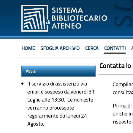
HOME
SFOGLIA ARCHIVIO
CERCA
CONTATTI
Contatta lo
Avvisi
Il servizio di assistenza via
Compiland
email è sospeso da venerdì 31
consultaz
Luglio alle 13:30. Le richieste
Prima di 
verranno processate
uniche in
regolarmente da lunedì 24
risposte
Agosto.