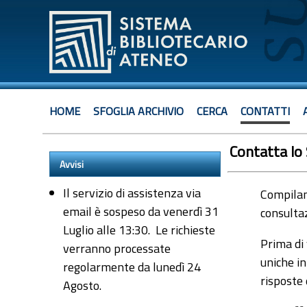
HOME
SFOGLIA ARCHIVIO
CERCA
CONTATTI
Contatta lo
Avvisi
Il servizio di assistenza via
Compiland
email è sospeso da venerdì 31
consultaz
Luglio alle 13:30. Le richieste
Prima di 
verranno processate
uniche in
regolarmente da lunedì 24
risposte
Agosto.