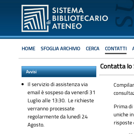
HOME
SFOGLIA ARCHIVIO
CERCA
CONTATTI
Contatta lo
Avvisi
Il servizio di assistenza via
Compiland
email è sospeso da venerdì 31
consultaz
Luglio alle 13:30. Le richieste
Prima di 
verranno processate
uniche in
regolarmente da lunedì 24
risposte
Agosto.