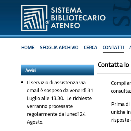
HOME
SFOGLIA ARCHIVIO
CERCA
CONTATTI
Contatta lo
Avvisi
Il servizio di assistenza via
Compiland
email è sospeso da venerdì 31
consultaz
Luglio alle 13:30. Le richieste
Prima di 
verranno processate
uniche in
regolarmente da lunedì 24
risposte
Agosto.