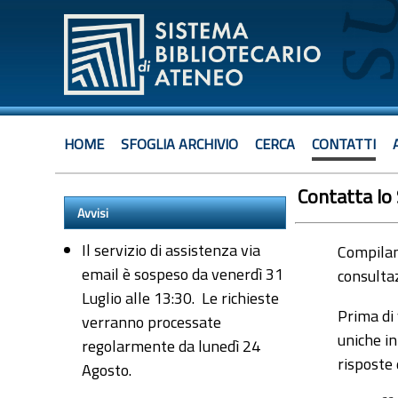
HOME
SFOGLIA ARCHIVIO
CERCA
CONTATTI
Contatta lo
Avvisi
Il servizio di assistenza via
Compiland
email è sospeso da venerdì 31
consultaz
Luglio alle 13:30. Le richieste
Prima di 
verranno processate
uniche in
regolarmente da lunedì 24
risposte
Agosto.