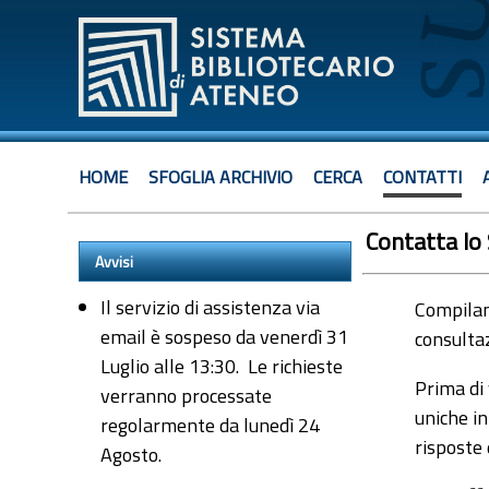
HOME
SFOGLIA ARCHIVIO
CERCA
CONTATTI
Contatta lo
Avvisi
Il servizio di assistenza via
Compiland
email è sospeso da venerdì 31
consultaz
Luglio alle 13:30. Le richieste
Prima di 
verranno processate
uniche in
regolarmente da lunedì 24
risposte
Agosto.