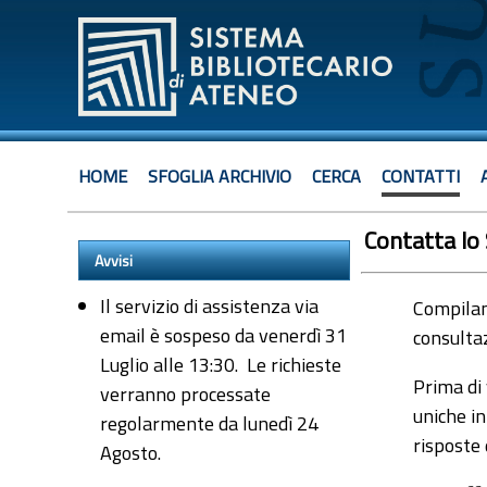
HOME
SFOGLIA ARCHIVIO
CERCA
CONTATTI
Contatta lo
Avvisi
Il servizio di assistenza via
Compiland
email è sospeso da venerdì 31
consultaz
Luglio alle 13:30. Le richieste
Prima di 
verranno processate
uniche in
regolarmente da lunedì 24
risposte
Agosto.