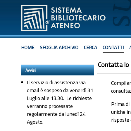
HOME
SFOGLIA ARCHIVIO
CERCA
CONTATTI
Contatta lo
Avvisi
Il servizio di assistenza via
Compiland
email è sospeso da venerdì 31
consultaz
Luglio alle 13:30. Le richieste
Prima di 
verranno processate
uniche in
regolarmente da lunedì 24
risposte
Agosto.