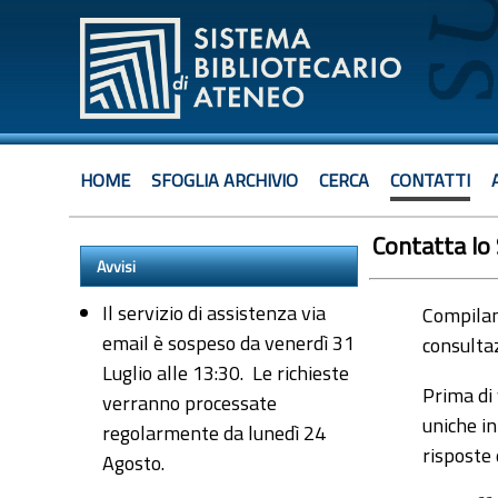
HOME
SFOGLIA ARCHIVIO
CERCA
CONTATTI
Contatta lo
Avvisi
Il servizio di assistenza via
Compiland
email è sospeso da venerdì 31
consultaz
Luglio alle 13:30. Le richieste
Prima di 
verranno processate
uniche in
regolarmente da lunedì 24
risposte
Agosto.