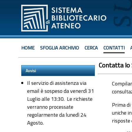
HOME
SFOGLIA ARCHIVIO
CERCA
CONTATTI
Contatta lo
Avvisi
Il servizio di assistenza via
Compiland
email è sospeso da venerdì 31
consultaz
Luglio alle 13:30. Le richieste
Prima di 
verranno processate
uniche in
regolarmente da lunedì 24
risposte
Agosto.