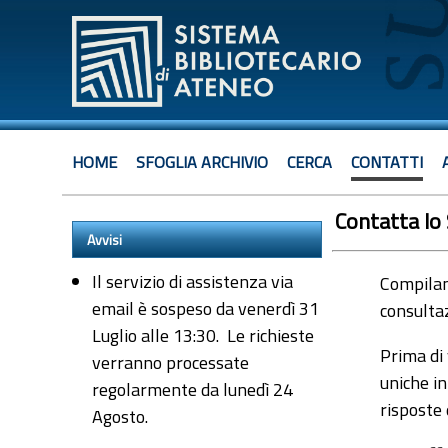
HOME
SFOGLIA ARCHIVIO
CERCA
CONTATTI
Contatta lo
Avvisi
Il servizio di assistenza via
Compiland
email è sospeso da venerdì 31
consultaz
Luglio alle 13:30. Le richieste
Prima di 
verranno processate
uniche in
regolarmente da lunedì 24
risposte
Agosto.