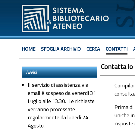
HOME
SFOGLIA ARCHIVIO
CERCA
CONTATTI
Contatta lo
Avvisi
Il servizio di assistenza via
Compiland
email è sospeso da venerdì 31
consultaz
Luglio alle 13:30. Le richieste
Prima di 
verranno processate
uniche in
regolarmente da lunedì 24
risposte
Agosto.