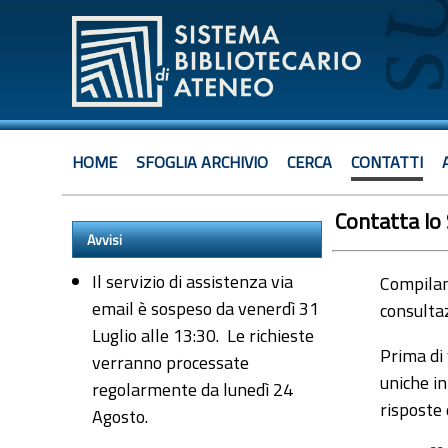
HOME
SFOGLIA ARCHIVIO
CERCA
CONTATTI
Contatta lo
Avvisi
Il servizio di assistenza via
Compiland
email è sospeso da venerdì 31
consultaz
Luglio alle 13:30. Le richieste
Prima di 
verranno processate
uniche in
regolarmente da lunedì 24
risposte
Agosto.