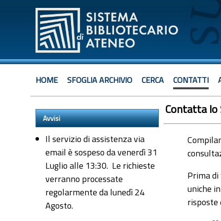
HOME
SFOGLIA ARCHIVIO
CERCA
CONTATTI
Contatta lo
Avvisi
Il servizio di assistenza via
Compiland
email è sospeso da venerdì 31
consultaz
Luglio alle 13:30. Le richieste
Prima di 
verranno processate
uniche in
regolarmente da lunedì 24
risposte
Agosto.