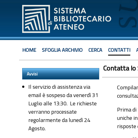
HOME
SFOGLIA ARCHIVIO
CERCA
CONTATTI
Contatta lo
Avvisi
Il servizio di assistenza via
Compiland
email è sospeso da venerdì 31
consultaz
Luglio alle 13:30. Le richieste
Prima di 
verranno processate
uniche in
regolarmente da lunedì 24
risposte
Agosto.