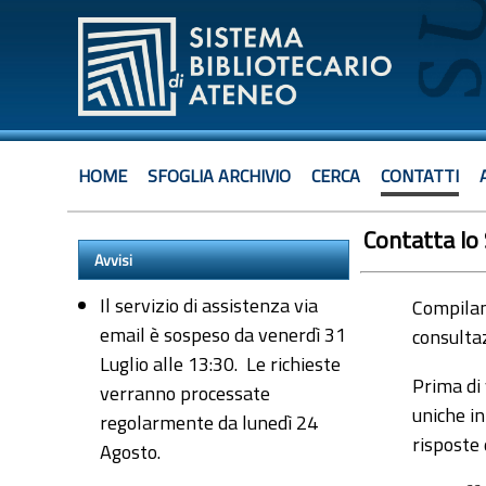
HOME
SFOGLIA ARCHIVIO
CERCA
CONTATTI
Contatta lo
Avvisi
Il servizio di assistenza via
Compiland
email è sospeso da venerdì 31
consultaz
Luglio alle 13:30. Le richieste
Prima di 
verranno processate
uniche in
regolarmente da lunedì 24
risposte
Agosto.