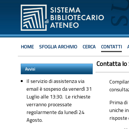
HOME
SFOGLIA ARCHIVIO
CERCA
CONTATTI
Contatta lo
Avvisi
Il servizio di assistenza via
Compiland
email è sospeso da venerdì 31
consultaz
Luglio alle 13:30. Le richieste
Prima di 
verranno processate
uniche in
regolarmente da lunedì 24
risposte
Agosto.