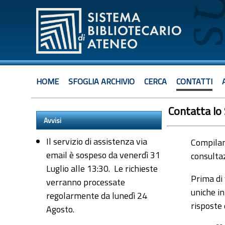
HOME
SFOGLIA ARCHIVIO
CERCA
CONTATTI
Contatta lo
Avvisi
Il servizio di assistenza via
Compiland
email è sospeso da venerdì 31
consultaz
Luglio alle 13:30. Le richieste
Prima di 
verranno processate
uniche in
regolarmente da lunedì 24
risposte
Agosto.