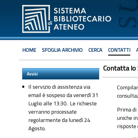
HOME
SFOGLIA ARCHIVIO
CERCA
CONTATTI
Contatta lo
Avvisi
Il servizio di assistenza via
Compiland
email è sospeso da venerdì 31
consultaz
Luglio alle 13:30. Le richieste
Prima di 
verranno processate
uniche in
regolarmente da lunedì 24
risposte
Agosto.