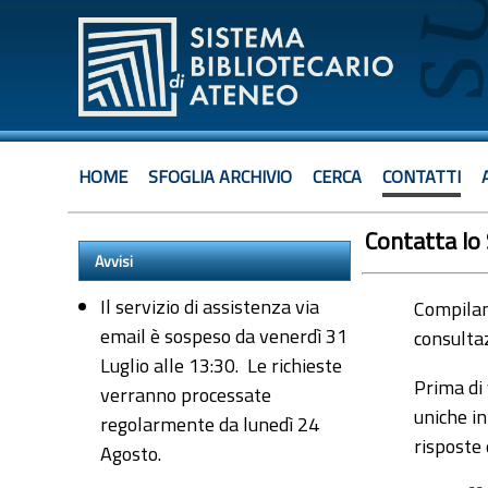
HOME
SFOGLIA ARCHIVIO
CERCA
CONTATTI
Contatta lo
Avvisi
Il servizio di assistenza via
Compiland
email è sospeso da venerdì 31
consultaz
Luglio alle 13:30. Le richieste
Prima di 
verranno processate
uniche in
regolarmente da lunedì 24
risposte
Agosto.