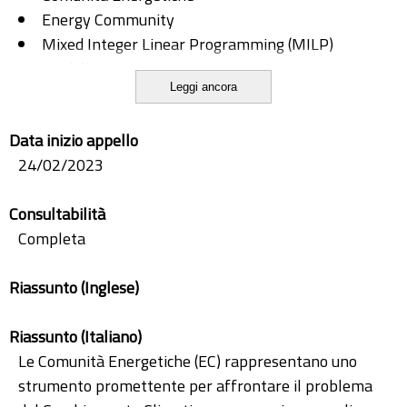
Energy Community
Mixed Integer Linear Programming (MILP)
Modello stocastico
Leggi ancora
Programmazione Lineare Mista Intera (MILP)
Stochastic Model
Data inizio appello
24/02/2023
Consultabilità
Completa
Riassunto (Inglese)
Riassunto (Italiano)
Le Comunità Energetiche (EC) rappresentano uno
strumento promettente per affrontare il problema