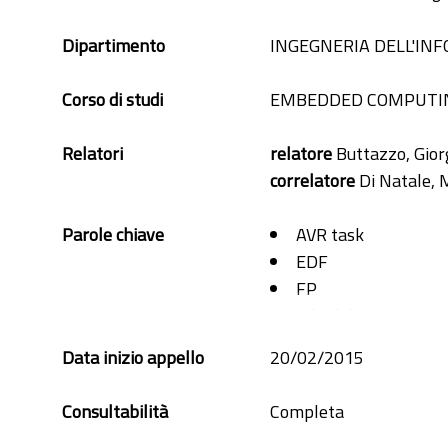
Dipartimento
INGEGNERIA DELL'IN
Corso di studi
EMBEDDED COMPUTI
Relatori
relatore
Buttazzo, Giorg
correlatore
Di Natale, 
Parole chiave
AVR task
EDF
FP
scheduling
simulator
Data inizio appello
20/02/2015
Consultabilità
Completa