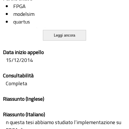
FPGA
modelsim
quartus
retina artificiale
Leggi ancora
tpu
tracciatura
Data inizio appello
tracking
15/12/2014
Trigger
vhdl
Consultabilità
Completa
Riassunto (Inglese)
Riassunto (Italiano)
n questa tesi abbiamo studiato l’implementazione su