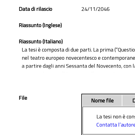
Data di rilascio
24/11/2046
Riassunto (Inglese)
Riassunto (Italiano)
La tesi è composta di due parti. La prima (“Question
nel teatro europeo novecentesco e contemporaneo.
a partire dagli anni Sessanta del Novecento, con l
La seconda parte (“Esperienze”) consta di tre capit
secolo scorso, e tuttora attive: la Socìetas Raffael
Albe (Ravenna), con un’attenzione specifica al la
File
(Palermo), rispetto agli spettacoli della “Trilogia 
Nome file
D
La Conclusione raccoglie quindi gli spunti critici e
di lettura del teatro italiano contemporaneo che, 
La tesi non è con
fondamentali, a partire dalla definizione di regia 
Contatta l’autor