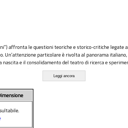
i”) affronta le questioni teoriche e storico-critiche legate a
 Un’attenzione particolare è rivolta al panorama italiano,
a nascita e il consolidamento del teatro di ricerca e sperime
oli monografici, dedicati ad altrettante formazioni di grupp
Leggi ancora
lo Sanzio (Cesena), in particolare in riferimento al ciclo pro
voro sul territorio e alla pedagogia teatrale; la Compagnia
palermitana”.
imensione
mersi dal dialogo con la biliografia esistente e dallo studio d
attraverso il riferimento alle esperienze collettive, formul
sultabile.
e di sistema teatrale.
e