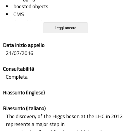
boosted objects
CMS
data-driven background estimate
Leggi ancora
di-Higgs
jet substructure
Data inizio appello
21/07/2016
Consultabilità
Completa
Riassunto (Inglese)
Riassunto (Italiano)
The discovery of the Higgs boson at the LHC in 2012
represents a major step in