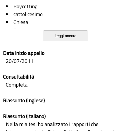
Boycotting
cattolicesimo
Chiesa
Church
Leggi ancora
Ireland
Irlanda
Data inizio appello
Land League
20/07/2011
National League
nazionalismo
Consultabilità
Papa
Completa
Parnell
Plan of Campaign
Riassunto (Inglese)
Pope
Roman
Riassunto (Italiano)
Nella mia tesi ho analizzato i rapporti che