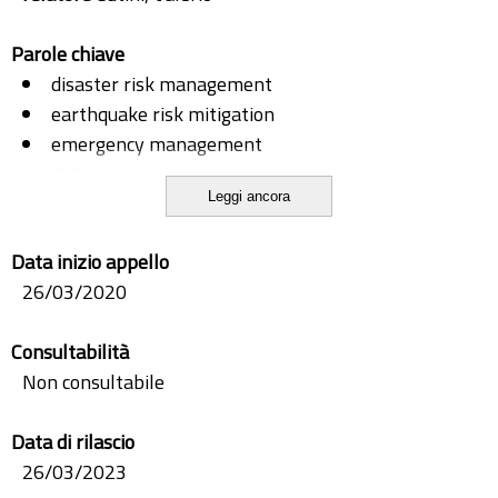
Parole chiave
disaster risk management
earthquake risk mitigation
emergency management
GIS mapping
Leggi ancora
historic centres
masonry buildings
Data inizio appello
risk analysis
26/03/2020
scenario analysis
seismic vulnerability
Consultabilità
spatial analysis
Non consultabile
structural aggregates
urban configuration
Data di rilascio
urban morphology
26/03/2023