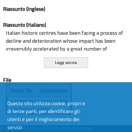
Riassunto (Inglese)
Riassunto (Italiano)
Italian historic centres have been facing a process of
decline and deterioration whose impact has been
irreversibly accelerated by a great number of
hazardous events. Among others, earthquakes have
Leggi ancora
destroyed and damaged many settlements
highlighting the necessity to improve their seismic
File
risk management strategy by means of an integrated
approach. These areas present high vulnerability and
Nome file
Dimensione
exposure associated to the characteristics of the built
La tesi non è consultabile.
Questo sito utilizza cookie, propri e
environment, the demographic distribution, the
Contatta l’autore
di terze parti, per identificare gli
community and social life, the lack of risk awareness,
utenti e per il miglioramento dei
and finally the poor regulatory framework for their
servizi.
A cura del
management and maintenance.
Sistema Bibliotecario di Ateneo