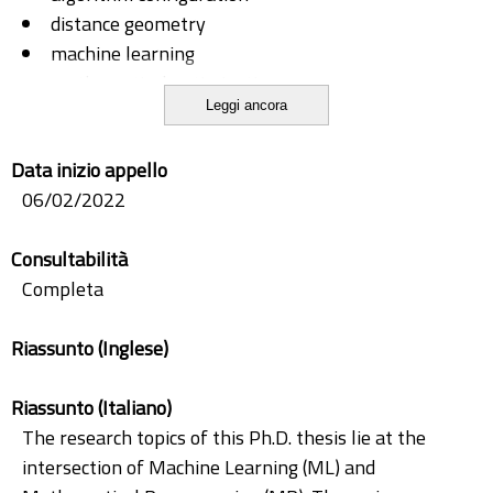
distance geometry
machine learning
mathematical optimization
Leggi ancora
mathematical programming
operations research
Data inizio appello
optimization solvers
06/02/2022
parameter tuning
Consultabilità
Completa
Riassunto (Inglese)
Riassunto (Italiano)
The research topics of this Ph.D. thesis lie at the
intersection of Machine Learning (ML) and