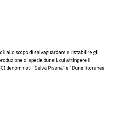
allo scopo di salvaguardare e ristabilire gli
roduzione di specie dunali, cui attingere il
pSIC) denominati “Selva Pisana” e “Dune litoranee
o negli ecosistemi dunali. Purtroppo le scarse
seme, ostacolano l’allestimento di tale “banca del
o 2006-2007 sono stati raccolti semi delle specie
nthemis maritima, Eryngium maritimum,
rea angustifolia, Cistus incanus, Pistacia
o risultate fortemente dormienti e
iti in: stratificazione, refrigerazione,