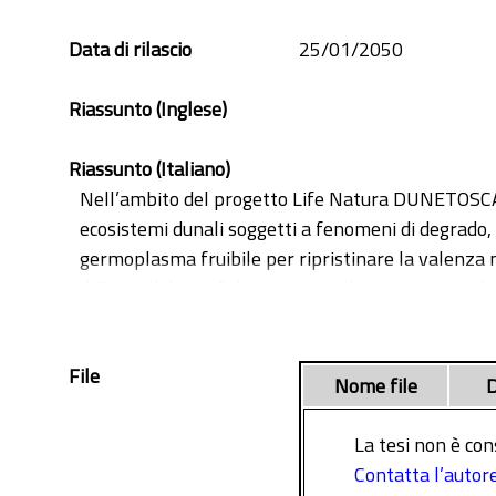
Data di rilascio
25/01/2050
Riassunto (Inglese)
Riassunto (Italiano)
Nell’ambito del progetto Life Natura DUNETOSCA, p
ecosistemi dunali soggetti a fenomeni di degrado, l
germoplasma fruibile per ripristinare la valenza n
di Torre del Lago”. Il vivaio intende essere un ser
conoscenze sull’ecologia di germinazione di quest
germolpasma”. Con l’obiettivo di risolvere i proble
File
previste dal progetto: Ammophila arenaria, Ely
Nome file
D
Echinophora spinosa, Sporobolus pungens, Calysteg
lentiscus, Helichrysum stoechas. Su queste specie
La tesi non è con
conseguentemente sono stati effettuati trattament
Contatta l’autor