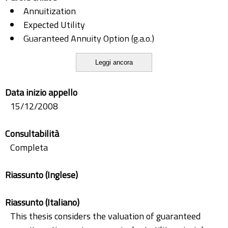
Annuitization
Expected Utility
Guaranteed Annuity Option (g.a.o.)
Hamilton-Jacobi-Bellman equations.
Leggi ancora
Incomplete Markets
Indifference Valuation
Data inizio appello
Insurance
15/12/2008
Life Annuity
Longevity Risk
Consultabilità
Optimal Asset Allocation
Completa
Optimal Consumption/Investment
Retirement
Riassunto (Inglese)
Stochastic Control
Riassunto (Italiano)
This thesis considers the valuation of guaranteed