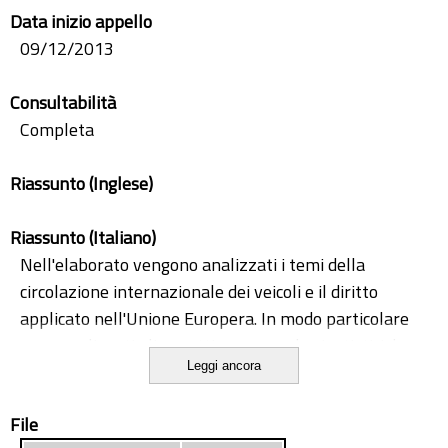
Data inizio appello
09/12/2013
Consultabilità
Completa
Riassunto (Inglese)
Riassunto (Italiano)
Nell'elaborato vengono analizzati i temi della
circolazione internazionale dei veicoli e il diritto
applicato nell'Unione Europera. In modo particolare
sono analizzati gli aspetti processual privatistici, le
Leggi ancora
principali direttive e normative che regolano il diritto
internazionale.
File
L'analisi prosegue entrando nella tematica