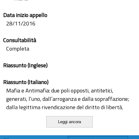
Data inizio appello
28/11/2016
Consultabilità
Completa
Riassunto (Inglese)
Riassunto (Italiano)
Mafia e Antimafia: due poli opposti, antitetici,
generati, l’uno, dall’arroganza e dalla sopraffazione;
dalla legittima rivendicazione del diritto di libertà,
l’altro. Il lavoro si focalizza, in una prima parte, sulle
Leggi ancora
origini del fenomeno mafioso, radicate nel sistema
ancora “ feudale” vigente nella Sicilia di fine