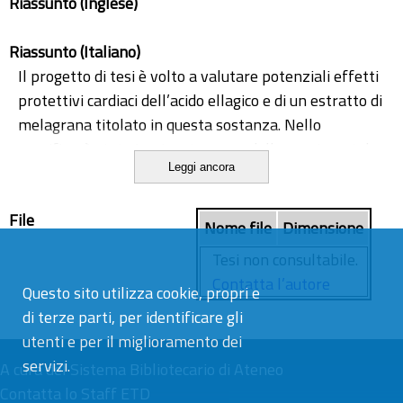
Riassunto (Inglese)
Riassunto (Italiano)
Il progetto di tesi è volto a valutare potenziali effetti
protettivi cardiaci dell’acido ellagico e di un estratto di
melagrana titolato in questa sostanza. Nello
specifico, è stato impiegato un modello sperimentale
Leggi ancora
ex vivo di cuore perfuso secondo metodica alla
Langendorff per valutare l’impatto dell’acido ellagico
File
e dell’estratto di melagrana su parametri di flusso
Nome file
Dimensione
coronarico, pressione sviluppata dal ventricolo
Tesi non consultabile.
sinistro (LVDP), frequenza cardiaca e dp/dt, un indice
Contatta l’autore
Questo sito utilizza cookie, propri e
corrispondente alla velocità di contrazione e
di terze parti, per identificare gli
conseguente rilassamento del cuore. Principalmente,
utenti e per il miglioramento dei
tutte le valutazioni sull’efficacia dell’acido ellagico
servizi.
sono state eseguite dopo trattamento del cuore con
A cura del
Sistema Bibliotecario di Ateneo
angiotensina II (0.1 microM) a livello dell’organo
Contatta lo Staff ETD